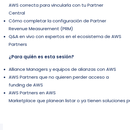
AWS
correcta
para
vincularla
con
tu
Partner
Central
Cómo
completar
la
configuración
de Partner
Revenue Measurement (PRM)
Q&A
en
vivo con
expertos
en
el
ecosistema
de AWS
Partners
¿Para
quién
es
esta
sesión
?
Alliance Managers y
equipos
de
alianzas
con AWS
AWS Partners
que
no
quieren
perder
acceso
a
funding de AWS
AWS Partners
en
AWS
Marketplace
que
planean
listar
o
ya
tienen
soluciones
p